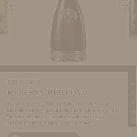
FRESCO Y SOFISTICADO
ICONO DE MARCA
ELEGANTE Y VERSÁTIL
INTENSO Y COMPLEJO
SUAVE Y FRESCO
AGRADABLE Y ARMONIOSO
FRESCO Y SOFISTICADO
ICONO DE MARCA
RESERVA HEREDAD
Toques de miel, frutas y flores hacen de este
cava el más icónico de la bodega Segura Viudas.
Disfruta de su estupendo sabor con pasta,
pescado blanco, carne, jamón o queso.
DESCUBRIR MÁS
DESCUBRIR MÁS
DESCUBRIR MÁS