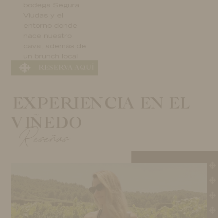
bodega Segura
Viudas y el
entorno donde
nace nuestro
cava, además de
un brunch local
RESERVA AQUÍ
maridado con 5
RESERVA AQUÍ
de nuestros vinos
y cavas.
EXPERIENCIA EN EL
VIÑEDO
Reseñas