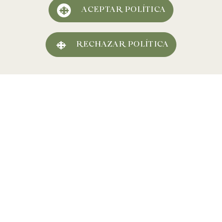
ACEPTAR POLÍTICA
Cava
RECHAZAR POLÍTICA
Vinos tranquilos
Instagram
Visita la bodega
Facebook
Noticias
Twitter
Contacto
Youtube
Trabaja con nosotros
Vinos y cavas