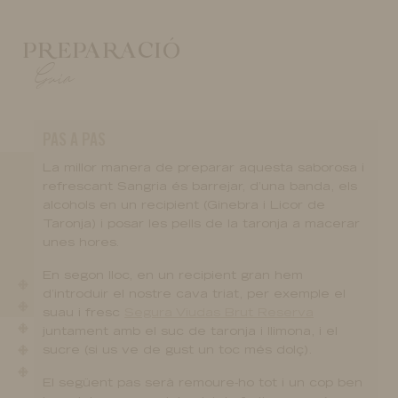
PREPARACIÓ
Guia
PAS A PAS
La millor manera de preparar aquesta saborosa i
refrescant Sangria és barrejar, d’una banda, els
alcohols en un recipient (Ginebra i Licor de
Taronja) i posar les pells de la taronja a macerar
unes hores.
En segon lloc, en un recipient gran hem
d’introduir el nostre cava triat, per exemple el
suau i fresc
Segura Viudas Brut Reserva
juntament amb el suc de taronja i llimona, i el
sucre (si us ve de gust un toc més dolç).
El següent pas serà remoure-ho tot i un cop ben