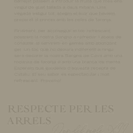
barrejat passem a introduir la fruita que més ens
vingui de gust tallada a daus mitjans. Una
vegada estigui tot, afegim el licor que havíem
preparat al principi amb les peles de taronja.
Finalment, per aconseguir el toc refrescant
posarem la nostra Sangria a refredar. I abans de
consumir, la servirem en gerres amb abundant
gel. Un toc que no deixarà indiferent a ningú
serà decorar la nostra Sangria de Cava amb una
rodanxa de taronja o amb una branca de menta.
Esperem que gaudeixis d’aquesta recepta de
Catatu. El seu sabor és espectacular i molt
refrescant. Prova-ho!
RESPECTE PER LES
ARRELS
Des del segle XII