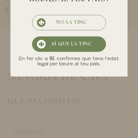
Notícies
Visita el celler
BENVINGUT A
CÒCTELS
Per a tu
Plans
Esdeveniments
Contacte
Còctels
NO LA TINC
Sopar en directe amb en Cintet
Enoteca
SÍ QUE LA TINC
En fer clic a
Sí
, confirmes que tens l'edat
legal per beure al teu país.
SANGRIA DE CAVA
QUÈ NECESSITES?
INGREDIENTS