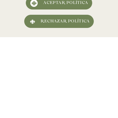
ACEPTAR POLÍTICA
RECHAZAR POLÍTICA
Cava
Vinos tranquilos
Instagram
Visita la bodega
Facebook
Noticias
Twitter
Contacto
Youtube
Trabaja con nosotros
Vinos y cavas