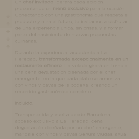
Un
chef invitado
liderará cada edición,
Especial comida de Navidad 2022
presentando un
menú exclusivo
para la ocasión.
Conectando con una gastronomía que respeta el
Eventos
producto y mira al futuro, te invitamos a disfrutar
Home
de una experiencia única, sin prisas, y a formar
parte del nacimiento de nuevas propuestas
La Primera Reserva
culinarias.
Maridaje del cava
Durante la experiencia, accederás a La
Heredad,
transformada excepcionalmente en un
Maridaje del vino
restaurante efímero
. La velada girará en torno a
una cena degustación diseñada por el chef
Navidad con cava
emergente, en la que cada plato se armoniza
con vinos y cavas de la bodega, creando un
Noticias
recorrido gastronómico completo.
Nuestra historia
Incluido:
Paseo entre viñedos – Edición Ornitología
Transporte ida y vuelta desde Barcelona,
acceso exclusivo a La Heredad, cena
Política de cookies
degustación diseñada por un chef emergente,
Política de privacidad
maridaje con vinos y cavas Segura Viudas, agua