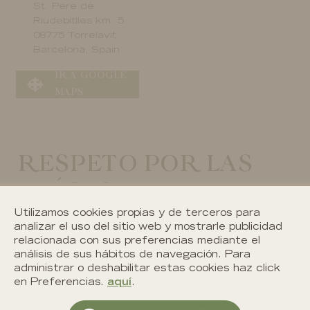
St. Pere de
Riudebitlles km. 5
08775 Torrelavit
Barcelona, Spain
IR A GOOGLE
IR A GOOGLE
MAPS
MAPS
RESPETO POR LAS
RAÍCES
Desde el siglo XII
Utilizamos cookies propias y de terceros para
analizar el uso del sitio web y mostrarle publicidad
relacionada con sus preferencias mediante el
análisis de sus hábitos de navegación. Para
administrar o deshabilitar estas cookies haz click
en Preferencias.
aquí
.