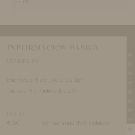
y café.
Proceso de elaboración
Segura Viudas Tour & Tast de Mágnums
Taller de asemblage
Tienda
INFORMACIÓN BÁSICA
Vinos tranquilos
DISPONIBILIDAD
Vinos y cavas
Visita la bodega
Miércoles 8 de julio a las 20h
Jueves 9 de julio a las 20h
PRECIOS
€ 50
por persona (IVA incluido)